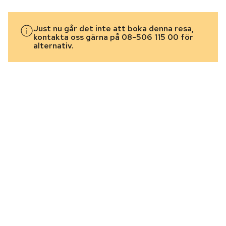
Just nu går det inte att boka denna resa,
kontakta oss gärna på 08-506 115 00 för
alternativ.