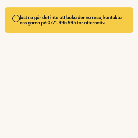
Just nu går det inte att boka denna resa, kontakta
oss gärna på 0771-995 995 för alternativ.